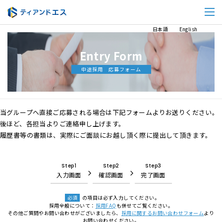
日本語
English
Entry Form
中途採用 応募フォーム
当グループへ直接ご応募される場合は下記フォームよりお送りください。
後ほど、各担当よりご連絡申し上げます。
履歴書等の書類は、実際にご面談にお越し頂く際に提出して頂きます。
Step1
Step2
Step3
入力画面
確認画面
完了画面
必須
の項目は必ず入力してください。
採用全般について：
採用FAQ
も併せてご覧ください。
その他ご質問やお問い合わせがございましたら、
採用に関するお問い合わせフォーム
より
お問い合わせください。