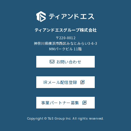
お申出がご本人であることを確認した上で、合理的な期間及
び範囲で回答を行います。
（５）安全対策の実施
技術面・組織面における安全対策を講じることで、個人情報
への不正アクセスや破壊、改ざん、漏洩等の予防と是正に努
めます。
ティアンドエスグループ株式会社
＜個人情報苦情及び相談窓口＞
〒220-0012
当グループの個人情報の取扱いに関するご意見・ご要望・お
神奈川県横浜市西区みなとみらい3-6-3
問い合わせにつきましては、以下窓口にお申し出下さい。
MMパークビル 11階
ティアンドエスグループ株式会社
〒220-0012 神奈川県横浜市西区みなとみらい3-6-3 MM
パークビル11階
お問い合わせ
Mail：contact_security@tecsvc.co.jp
当グループの個人情報保護に対する取り組みについては「個
人情報保護方針」を必ずご確認ください。
IRメール配信登録
事業パートナー募集
Copyright © T&S Group Inc. All rights reserved.