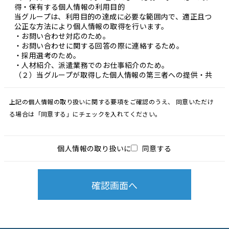
得・保有する個人情報の利用目的
当グループは、利用目的の達成に必要な範囲内で、適正且つ
公正な方法により個人情報の取得を行います。
・お問い合わせ対応のため。
・お問い合わせに関する回答の際に連絡するため。
・採用選考のため。
・人材紹介、派遣業務でのお仕事紹介のため。
（２）当グループが取得した個人情報の第三者への提供・共
同利用について
当グループは、次の場合を除いて、取得した個人情報を第三
上記の個人情報の取り扱いに関する要項をご確認のうえ、
同意いただけ
者に提供
または共同利用することはありません。
る場合は「同意する」にチェックを入れてください。
・法令に基づく場合。
・人の生命、身体又は財産の保護のために必要がある場合で
あって、本人の同意を得ることが困難であるとき。
個人情報の取り扱いに
同意する
（３）当グループが取得した個人情報の第三者への業務委託
について
当グループは、当グループが取得した個人情報を第三者へ業
務委託することはありません。
（４）個人情報の開示等の求めについて
当グループは、法で定める開示請求等手続に関して、適切な
対応を行う。
従業員及びお客様ご自身の情報開示を希望される場合には、