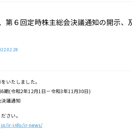
、第６回定時株主総会決議通知の開示、及
022.02.28
示をいたしました。
(令和2年12月1日－令和3年11月30日)
決議通知
ください。
jp/ir-info/ir-news/