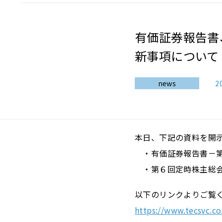
有価証券報告書
新事項について
news
2
本日、下記の資料を開
・有価証券報告書－第6期
・第６回定時株主総会
以下のリンクよりご覧
https://www.tecsvc.co.