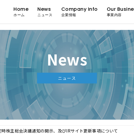
Home
News
Company Info
Our Busin
ホーム
ニュース
企業情報
事業内容
News
ニュース
定時株主総会決議通知の開示、及びIRサイト更新事項について