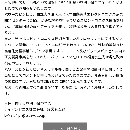
本記事に関し、当社との関連性について多数のお問い合わせをいただきま
したのでお知らせいたします。
パワースピン社は、国立大学法人東北大学国際集積エレクトロニクス研究
開発センター（CIES）が研究開発を行っているスピントロニクス技術を用
いた半導体回路の設計データを開発し、次世代メモリの実用化を進めてお
ります。
また、当社はスピントロニクス技術を用いたAIプロセッサーに関するソフ
トウエア開発においてCIESと共同研究を行っているほか、戦略的基盤技術
高度化支援事業(サポイン事業)において、CIES及びパワースピン社と共同で
研究開発事業を行っており、パワースピン社COOの福田悦生氏は当社取締
役を兼任しております。
パワースピン社のビジネスモデル等に関する当記事の掲載内容に関しては
当社としてコメントは差し控えさせていただきますが、今後も新しい技術
の確立に向け、同社及びCIESと共に開発に励んでまいります。
なお、今後開示すべき事項が発生した際には、速やかにお知らせいたしま
す。
本件に関するお問い合わせ先
ティアンドエス株式会社 経営管理部
E-Mail：pr@tecsvc.co.jp
ニュース一覧へ戻る